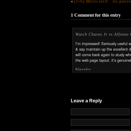
«
(J+6) Micro-récif : les pierre
1 Comment for this entry
Watch Chavez Jr vs Alfonso
I’m impressed! Seriously useful w
& say maintain up the excellent 
will come back again to study who
the web page layout, it’s genuine
Répondre
Leave a Reply