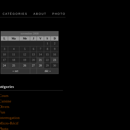
CATÉGORIES
ABOUT
PHOTO
novembre 2008
L
Ma
Me
J
V
S
D
1
2
3
4
5
6
7
8
9
10
11
12
13
14
15
16
17
18
19
20
21
22
23
24
25
26
27
28
29
30
« oct
déc »
tégories
Cours
Cuisine
Divers
Fun
Interrogation
Micro-Récif
Photo