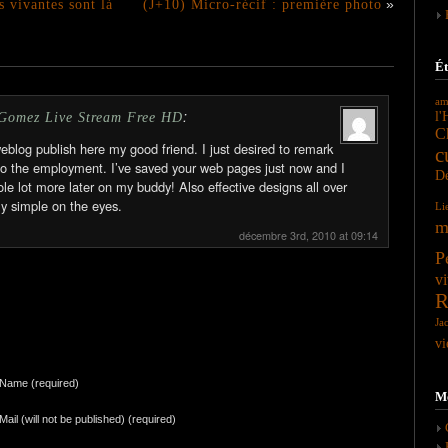
s vivantes sont là
(J+10) Micro-récif : première photo
»
Ét
am
:
l'
 Gomez Live Stream Free HD
C
eblog publish here my good friend. I just desired to remark
c
do the employment. I’ve saved your web pages just now and I
Dé
le lot more later on my buddy! Also effective designs all over
ly simple on the eyes.
Li
m
décembre 3rd, 2010 at 09:14
P
vi
R
Ja
vi
Name (required)
M
Mail (will not be published) (required)