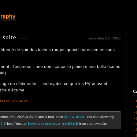
, suite ….
novembre 28th, 2008
rès étonné de voir des taches rouges quasi fluorescentes sous
ment : l’écumeur : une demi coupelle pleine d’une belle écume
nte)
nnage de sédiments…. incroyable ce que les PV peuvent
mètre d’écume.
Ca
erres vivantes
mbre 28th, 2008 at 23:28 and is filed under
Micro-Récif
. You can follow any
 2.0
feed. You can
leave a response
, or
trackback
from your own site.