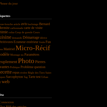
Phrase du jour
iquettes
avis
Bernard
use-bouche
article
backstage
Hermite
carte de visite
carbonnade
himie
colza
Coup de gueule
Cours
uisine
Démarrage
demande
dérive
tritivores
Ecumeur
extérieur
Fun
fruits
Micro-Récif
Matériel
ens
odèle
Paramètres
Montage
nu
Photo
euplement
Pierres
vantes
Problème
question
Politique
ecette
repas
rivière
Règle des Tiers
Saint-
Sarcophyton
Tarte
test
cques
Tag
Urban
web
e
éta
Connexion
Flux
RSS
des articles