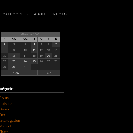
CATÉGORIES
ABOUT
PHOTO
décembre 2008
L
Ma
Me
J
V
S
D
1
2
3
4
5
6
7
8
9
10
11
12
13
14
15
16
17
18
19
20
21
22
23
24
25
26
27
28
29
30
31
« nov
jan »
tégories
Cours
Cuisine
Divers
Fun
Interrogation
Micro-Récif
Photo