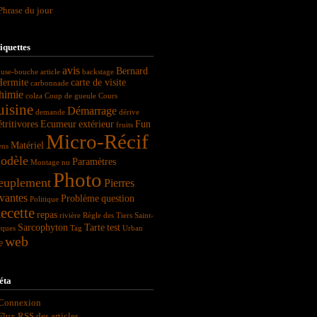
Phrase du jour
iquettes
avis
Bernard
use-bouche
article
backstage
Hermite
carte de visite
carbonnade
himie
colza
Coup de gueule
Cours
uisine
Démarrage
demande
dérive
tritivores
Ecumeur
extérieur
Fun
fruits
Micro-Récif
Matériel
ens
odèle
Paramètres
Montage
nu
Photo
euplement
Pierres
vantes
Problème
question
Politique
ecette
repas
rivière
Règle des Tiers
Saint-
Sarcophyton
Tarte
test
cques
Tag
Urban
web
e
éta
Connexion
Flux
RSS
des articles