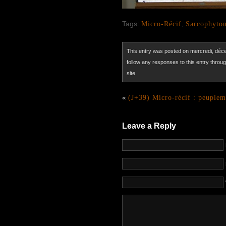
Tags:
Micro-Récif
,
Sarcophyto
This entry was posted on mercredi, déce
follow any responses to this entry throu
site.
«
(J+39) Micro-récif : peuplem
Leave a Reply