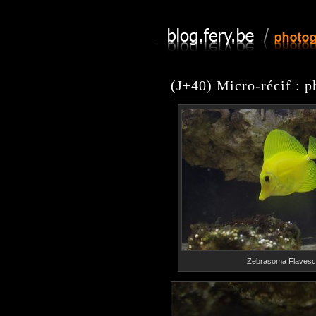
(J+40) Micro-récif : p
Zebrasoma Flaves