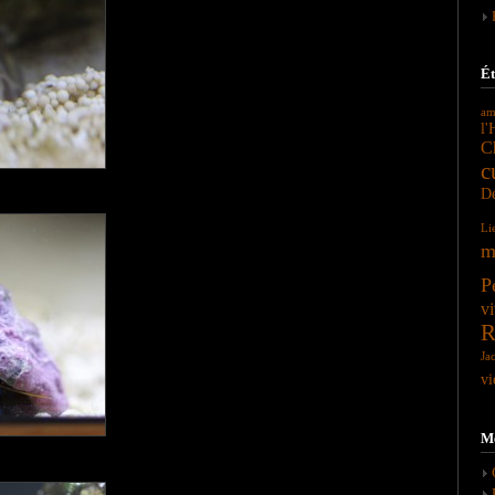
Ét
am
l'
C
c
Dé
Li
m
P
vi
R
Ja
vi
M