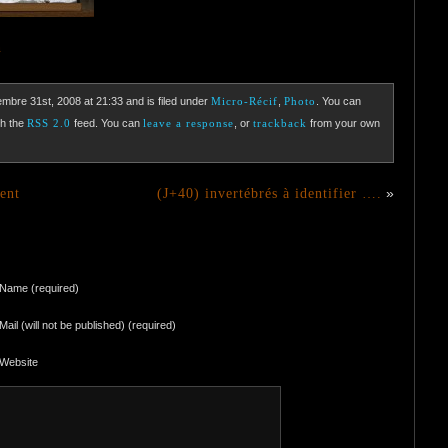
n
mbre 31st, 2008 at 21:33 and is filed under
Micro-Récif
,
Photo
. You can
gh the
RSS 2.0
feed. You can
leave a response
, or
trackback
from your own
ent
(J+40) invertébrés à identifier ….
»
Name (required)
Mail (will not be published) (required)
Website