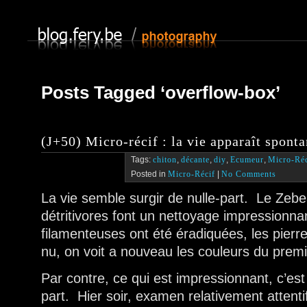
Posts Tagged ‘overflow-box’
(J+50) Micro-récif : la vie apparaît spont
Tags:
chiton
,
décante
,
diy
,
Ecumeur
,
Micro-Réc
Posted in
Micro-Récif
|
No Comments
La vie semble surgir de nulle-part. Le Zeb
détritivores font un nettoyage impressionnan
filamenteuses ont été éradiquées, les pierr
nu, on voit a nouveau les couleurs du premi
Par contre, ce qui est impressionnant, c’est 
part. Hier soir, examen relativement attent